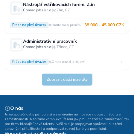
Nástrojář vstřikovacích forem, Zlín
Comac jobs s.r.o.
|
Zlín, CZ
38 000 - 45 000 CZK
Práce na plný úvazek
Buďte mezi prvními!
Administrativní pracovník
Comac jobs s.r.o.
|
Třinec, CZ
Práce na plný úvazek
O tuto pozici je zájem!
Zobrazit další inzeráty
O nás
Jsme společnost s jasnou vizí a zaměřením na inovace v oblasti náboru a
zaměstnanosti. Nabízíme komplexní řešení jak pro uchazeče o zaměstnání, tak
pro firmy hledající nové talenty. Naší misí je propojovat správné lidi s těmi
správnými příležitostmi a podporovat rozvoj kariéry a podnikání.
Více o náborovém software Recruitis