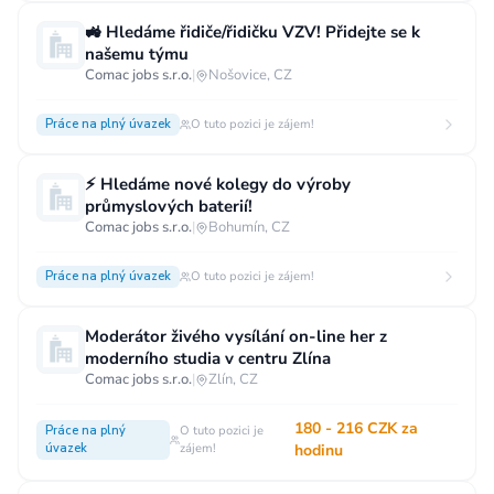
Vzdělání
🚜 Hledáme řidiče/řidičku VZV! Přidejte se k
našemu týmu
Vzdělání není podstatné
Základní
Comac jobs s.r.o.
|
Nošovice, CZ
Odborné vyučení bez maturity
Práce na plný úvazek
O tuto pozici je zájem!
Středoškolské nebo odborné vyučení s maturitou
Vyšší odborné
Bakalářské
⚡ Hledáme nové kolegy do výroby
průmyslových baterií!
Vysokoškolské / universitní
Comac jobs s.r.o.
|
Bohumín, CZ
MBA, MBT, postgraduální studium
Práce na plný úvazek
O tuto pozici je zájem!
Moderátor živého vysílání on-line her z
moderního studia v centru Zlína
Comac jobs s.r.o.
|
Zlín, CZ
180 - 216 CZK za
Práce na plný
O tuto pozici je
úvazek
zájem!
hodinu