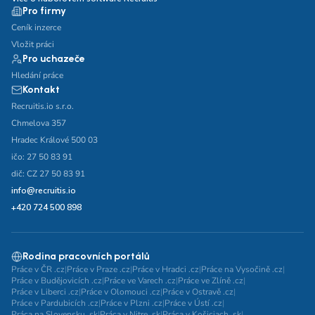
Pro firmy
Ceník inzerce
Vložit práci
Pro uchazeče
Hledání práce
Kontakt
Recruitis.io s.r.o.
Chmelova 357
Hradec Králové 500 03
ičo: 27 50 83 91
dič: CZ 27 50 83 91
info@recruitis.io
+420 724 500 898
Rodina pracovních portálů
Práce v ČR .cz
|
Práce v Praze .cz
|
Práce v Hradci .cz
|
Práce na Vysočině .cz
|
Práce v Budějovicích .cz
|
Práce ve Varech .cz
|
Práce ve Zlíně .cz
|
Práce v Liberci .cz
|
Práce v Olomouci .cz
|
Práce v Ostravě .cz
|
Práce v Pardubicích .cz
|
Práce v Plzni .cz
|
Práce v Ústí .cz
|
Práca na Slovensku .sk
|
Práca v Nitre .sk
|
Práca v Košiciach .sk
|