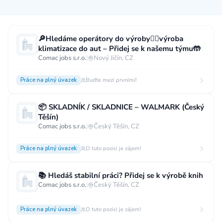
Měsíční plat
🔎Hledáme operátory do výroby👷‍♂️výroba
klimatizace do aut – Přidej se k našemu týmu🤲
neuvedeno
0 až 30 000 CZK
30 000 CZK a více
Comac jobs s.r.o.
|
Nový Jičín, CZ
40 000 CZK a více
60 000 CZK a více
Práce na plný úvazek
Buďte mezi prvními!
80 000 CZK a více
📦 SKLADNÍK / SKLADNICE – WALMARK (Český
Ostatní mzdy
Těšín)
Comac jobs s.r.o.
|
Český Těšín, CZ
za hodinu
za manday
za rok
Práce na plný úvazek
O tuto pozici je zájem!
Typ úvazku
📚 Hledáš stabilní práci? Přidej se k výrobě knih
Práce na plný úvazek
Práce na zkrácený úvazek
Comac jobs s.r.o.
|
Český Těšín, CZ
Práce na živnost
Práce přes internet
Práce doma
Práce na plný úvazek
Krátkodobá práce
O tuto pozici je zájem!
Brigáda
Stáž / Trainee