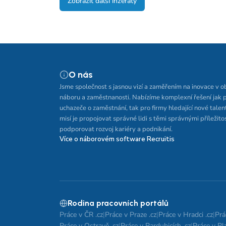
Zobrazit další inzeráty
O nás
Jsme společnost s jasnou vizí a zaměřením na inovace v o
náboru a zaměstnanosti. Nabízíme komplexní řešení jak 
uchazeče o zaměstnání, tak pro firmy hledající nové talen
misí je propojovat správné lidi s těmi správnými příležito
podporovat rozvoj kariéry a podnikání.
Více o náborovém software Recruitis
Rodina pracovních portálů
Práce v ČR .cz
|
Práce v Praze .cz
|
Práce v Hradci .cz
|
Prá
Práce v Ostravě .cz
|
Práce v Pardubicích .cz
|
Práce v Plz