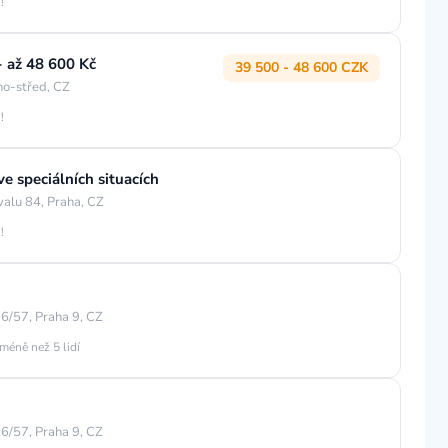
!
 až 48 600 Kč
39 500 - 48 600 CZK
no-střed, CZ
!
e speciálních situacích
valu 84, Praha, CZ
!
6/57, Praha 9, CZ
méně než 5 lidí
6/57, Praha 9, CZ