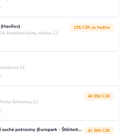
!
 (Havířov)
135 CZK za hodinu
24, Prostřední Suchá, Havířov, CZ
emyšleves, CZ
!
46 550 CZK
 Praha-Štěrboholy, CZ
!
Zástupce vedoucího týmu v oddělení suché potraviny (Europark - Štěrboholy)
41 360 CZK