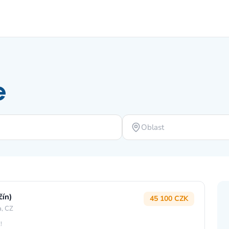
e
Oblast
čín)
45 100 CZK
a, CZ
!