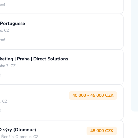
jem!
 Portuguese
o, CZ
jem!
eting | Praha | Direct Solutions
aha 7, CZ
!
40 000 - 45 000 CZK
, CZ
!
& sýry (Olomouc)
48 000 CZK
 Řepčín, Olomouc, CZ