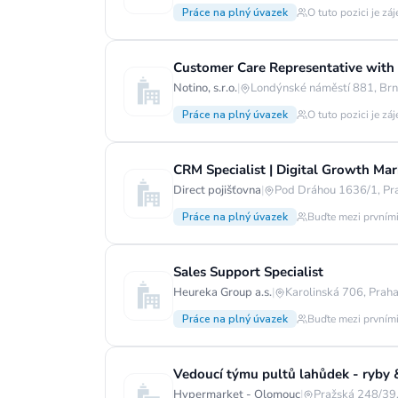
Práce na plný úvazek
O tuto pozici je zá
Customer Care Representative with
Notino, s.r.o.
|
Londýnské náměstí 881, Brn
Práce na plný úvazek
O tuto pozici je zá
CRM Specialist | Digital Growth Mark
Direct pojišťovna
|
Pod Dráhou 1636/1, Pr
Práce na plný úvazek
Buďte mezi prvními
Sales Support Specialist
Heureka Group a.s.
|
Karolinská 706, Praha
Práce na plný úvazek
Buďte mezi prvními
Vedoucí týmu pultů lahůdek - ryby 
Hypermarket - Olomouc
|
Pražská 248/39,