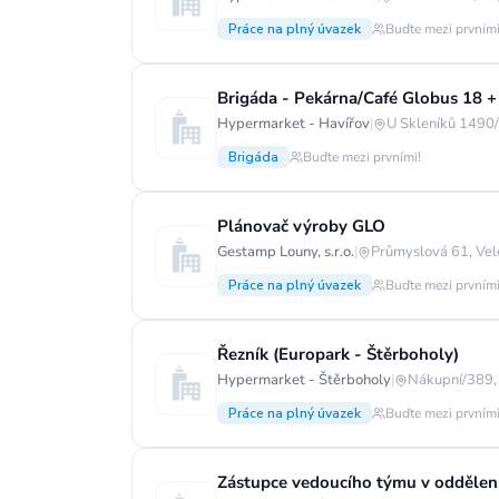
Práce na plný úvazek
Buďte mezi prvními
Brigáda - Pekárna/Café Globus 18 +
Hypermarket - Havířov
|
U Skleníků 1490/
Brigáda
Buďte mezi prvními!
Plánovač výroby GLO
Gestamp Louny, s.r.o.
|
Průmyslová 61, Vel
Práce na plný úvazek
Buďte mezi prvními
Řezník (Europark - Štěrboholy)
Hypermarket - Štěrboholy
|
Nákupní/389,
Práce na plný úvazek
Buďte mezi prvními