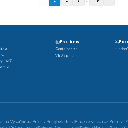
‹
1
2
3
...
49
›
Pro firmy
Pro
Ceník inzerce
Hledání
blasti
pro
Vložit práci
ty. Naší
stmi a
ce na Vysočině .cz
|
Práce v Budějovicích .cz
|
Práce ve Varech .cz
|
Práce ve Zl
ni .cz
|
Práce v Ústí .cz
|
Práca na Slovensku .sk
|
Práca v Nitre .sk
|
Práca v Ko