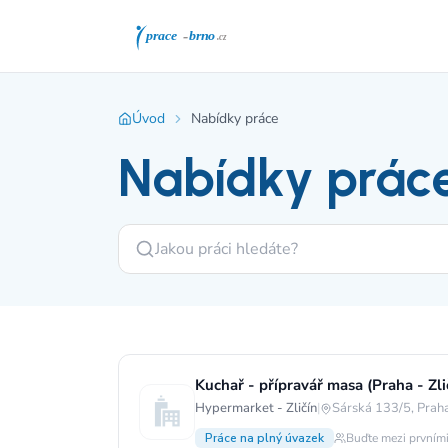
Úvod
Nabídky práce
Nabídky prác
Kuchař - přípravář masa (Praha - Zli
Hypermarket - Zličín
|
Sárská 133/5, Prah
Práce na plný úvazek
Buďte mezi prvními