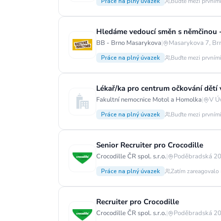
Práce na plný úvazek
Buďte mezi prvními
Hledáme vedoucí směn s němčinou -
BB - Brno Masarykova
|
Masarykova 7, Br
Práce na plný úvazek
Buďte mezi prvními
Lékař/ka pro centrum očkování dětí v
Fakultní nemocnice Motol a Homolka
|
V Ú
Práce na plný úvazek
Buďte mezi prvními
Senior Recruiter pro Crocodille
Crocodille ČR spol. s.r.o.
|
Poděbradská 20
Práce na plný úvazek
Zatím zareagovalo 
Recruiter pro Crocodille
Crocodille ČR spol. s.r.o.
|
Poděbradská 20