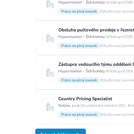
Hypermarket - Štěrboholy
|
Nákupní/389,
Práce na plný úvazek
Buďte mezi prvními
Obsluha pultového prodeje v řeznict
Hypermarket - Štěrboholy
|
Nákupní/389,
Práce na plný úvazek
Buďte mezi prvními
Zástupce vedoucího týmu oddělení O
Hypermarket - Štěrboholy
|
Nákupní/389,
Práce na plný úvazek
Buďte mezi prvními
Country Pricing Specialist
Notino, s.r.o.
|
Londýnské náměstí 881, Brn
Práce na plný úvazek
Buďte mezi prvními