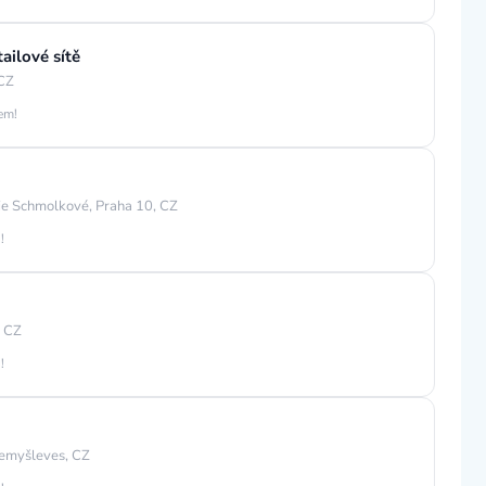
ailové sítě
 CZ
jem!
ie Schmolkové, Praha 10, CZ
!
, CZ
!
emyšleves, CZ