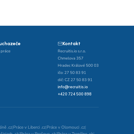
 uchazeče
Kontakt
 práce
Recruitis.io s.r.o.
Chmelova 357
Hradec Králové 500 03
ičo: 27 50 83 91
dič: CZ 27 50 83 91
info@recruitis.io
+420 724 500 898
íně .cz
|
Práce v Liberci .cz
|
Práce v Olomouci .cz
|
šiciach .sk
|
Práca v Prešove .sk
|
Práca v Trenčíne .sk
|