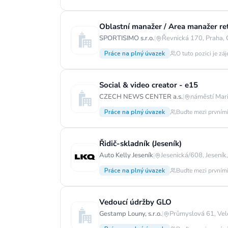
Oblastní manažer / Area manažer ret
SPORTISIMO s.r.o.
|
Řevnická 170, Praha,
Práce na plný úvazek
O tuto pozici je zá
Social & video creator - e15
CZECH NEWS CENTER a.s.
|
náměstí Mar
Práce na plný úvazek
Buďte mezi prvními
Řidič-skladník (Jeseník)
Auto Kelly Jeseník
|
Jesenická/608, Jeseník
Práce na plný úvazek
Buďte mezi prvními
Vedoucí údržby GLO
Gestamp Louny, s.r.o.
|
Průmyslová 61, Vel