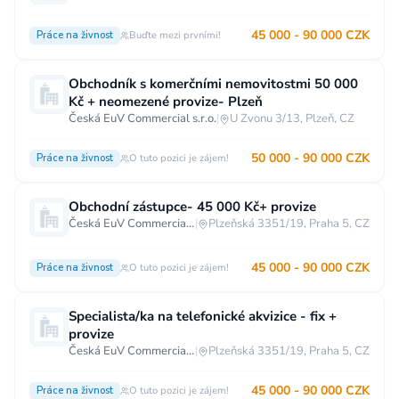
45 000 - 90 000 CZK
Práce na živnost
Buďte mezi prvními!
Obchodník s komerčními nemovitostmi 50 000
Kč + neomezené provize- Plzeň
Česká EuV Commercial s.r.o.
|
U Zvonu 3/13, Plzeň, CZ
50 000 - 90 000 CZK
Práce na živnost
O tuto pozici je zájem!
Obchodní zástupce- 45 000 Kč+ provize
Česká EuV Commercial s.r.o.
|
Plzeňská 3351/19, Praha 5, CZ
45 000 - 90 000 CZK
Práce na živnost
O tuto pozici je zájem!
Specialista/ka na telefonické akvizice - fix +
provize
Česká EuV Commercial s.r.o.
|
Plzeňská 3351/19, Praha 5, CZ
45 000 - 90 000 CZK
Práce na živnost
O tuto pozici je zájem!