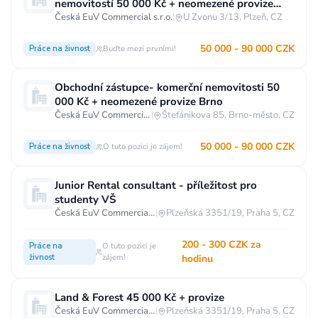
nemovitostí 50 000 Kč + neomezené provize
Plzeň
Česká EuV Commercial s.r.o.
|
U Zvonu 3/13, Plzeň, CZ
50 000 - 90 000 CZK
Práce na živnost
Buďte mezi prvními!
Obchodní zástupce- komerční nemovitosti 50
000 Kč + neomezené provize Brno
Česká EuV Commercial s.r.o.
|
Štefánikova 85, Brno-město, CZ
50 000 - 90 000 CZK
Práce na živnost
O tuto pozici je zájem!
Junior Rental consultant - příležitost pro
studenty VŠ
Česká EuV Commercial s.r.o.
|
Plzeňská 3351/19, Praha 5, CZ
200 - 300 CZK za
Práce na
O tuto pozici je
živnost
zájem!
hodinu
Land & Forest 45 000 Kč + provize
Česká EuV Commercial s.r.o.
|
Plzeňská 3351/19, Praha 5, CZ