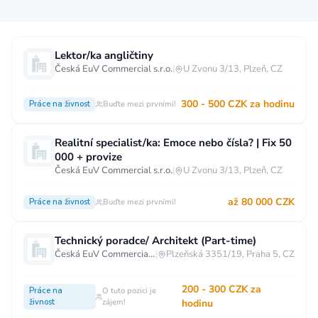
Měsíční plat
Lektor/ka angličtiny
Česká EuV Commercial s.r.o.
|
U Zvonu 3/13, Plzeň, CZ
neuvedeno
0 až 30 000 CZK
30 000 CZK a více
300 - 500 CZK za hodinu
Práce na živnost
Buďte mezi prvními!
40 000 CZK a více
60 000 CZK a více
80 000 CZK a více
Realitní specialist/ka: Emoce nebo čísla? | Fix 50
000 + provize
Ostatní mzdy
Česká EuV Commercial s.r.o.
|
U Zvonu 3/13, Plzeň, CZ
za hodinu
za manday
za rok
až 80 000 CZK
Práce na živnost
Buďte mezi prvními!
Typ úvazku
Technický poradce/ Architekt (Part-time)
Práce na plný úvazek
Práce na zkrácený úvazek
Česká EuV Commercial s.r.o.
|
Plzeňská 3351/19, Praha 5, CZ
Práce na živnost
Práce přes internet
Práce doma
200 - 300 CZK za
Práce na
O tuto pozici je
Krátkodobá práce
Brigáda
Stáž / Trainee
živnost
zájem!
hodinu