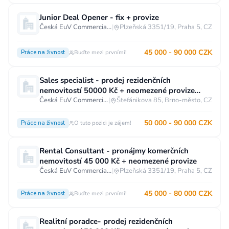
Vzdělání
Junior Deal Opener - fix + provize
Česká EuV Commercial s.r.o.
|
Plzeňská 3351/19, Praha 5, CZ
Vzdělání není podstatné
Základní
Odborné vyučení bez maturity
45 000 - 90 000 CZK
Práce na živnost
Buďte mezi prvními!
Středoškolské nebo odborné vyučení s maturitou
Sales specialist - prodej rezidenčních
Vyšší odborné
Bakalářské
nemovitostí 50000 Kč + neomezené provize
Brno
Česká EuV Commercial s.r.o.
|
Štefánikova 85, Brno-město, CZ
Vysokoškolské / universitní
MBA, MBT, postgraduální studium
50 000 - 90 000 CZK
Práce na živnost
O tuto pozici je zájem!
Rental Consultant - pronájmy komerčních
nemovitostí 45 000 Kč + neomezené provize
Česká EuV Commercial s.r.o.
|
Plzeňská 3351/19, Praha 5, CZ
45 000 - 80 000 CZK
Práce na živnost
Buďte mezi prvními!
Realitní poradce- prodej rezidenčních