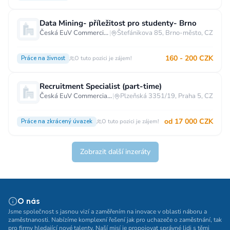
Data Mining- příležitost pro studenty- Brno
Česká EuV Commercial s.r.o.
|
Štefánikova 85, Brno-město, CZ
160 - 200 CZK
Práce na živnost
O tuto pozici je zájem!
Recruitment Specialist (part-time)
Česká EuV Commercial s.r.o.
|
Plzeňská 3351/19, Praha 5, CZ
od 17 000 CZK
Práce na zkrácený úvazek
O tuto pozici je zájem!
Zobrazit další inzeráty
O nás
Jsme společnost s jasnou vizí a zaměřením na inovace v oblasti náboru a
zaměstnanosti. Nabízíme komplexní řešení jak pro uchazeče o zaměstnání, tak
pro firmy hledající nové talenty. Naší misí je propojovat správné lidi s těmi