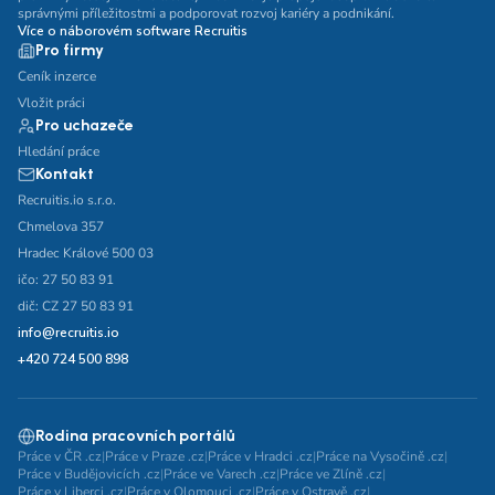
správnými příležitostmi a podporovat rozvoj kariéry a podnikání.
Více o náborovém software Recruitis
Pro firmy
Ceník inzerce
Vložit práci
Pro uchazeče
Hledání práce
Kontakt
Recruitis.io s.r.o.
Chmelova 357
Hradec Králové 500 03
ičo: 27 50 83 91
dič: CZ 27 50 83 91
info@recruitis.io
+420 724 500 898
Rodina pracovních portálů
Práce v ČR .cz
|
Práce v Praze .cz
|
Práce v Hradci .cz
|
Práce na Vysočině .cz
|
Práce v Budějovicích .cz
|
Práce ve Varech .cz
|
Práce ve Zlíně .cz
|
Práce v Liberci .cz
|
Práce v Olomouci .cz
|
Práce v Ostravě .cz
|