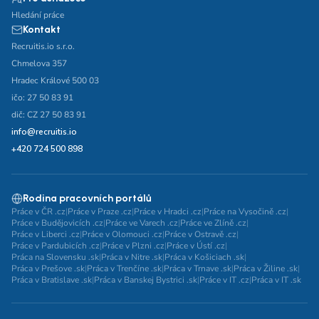
Hledání práce
Kontakt
Recruitis.io s.r.o.
Chmelova 357
Hradec Králové 500 03
ičo: 27 50 83 91
dič: CZ 27 50 83 91
info@recruitis.io
+420 724 500 898
Rodina pracovních portálů
Práce v ČR .cz
|
Práce v Praze .cz
|
Práce v Hradci .cz
|
Práce na Vysočině .cz
|
Práce v Budějovicích .cz
|
Práce ve Varech .cz
|
Práce ve Zlíně .cz
|
Práce v Liberci .cz
|
Práce v Olomouci .cz
|
Práce v Ostravě .cz
|
Práce v Pardubicích .cz
|
Práce v Plzni .cz
|
Práce v Ústí .cz
|
Práca na Slovensku .sk
|
Práca v Nitre .sk
|
Práca v Košiciach .sk
|
Práca v Prešove .sk
|
Práca v Trenčíne .sk
|
Práca v Trnave .sk
|
Práca v Žiline .sk
|
Práca v Bratislave .sk
|
Práca v Banskej Bystrici .sk
|
Práce v IT .cz
|
Práca v IT .sk