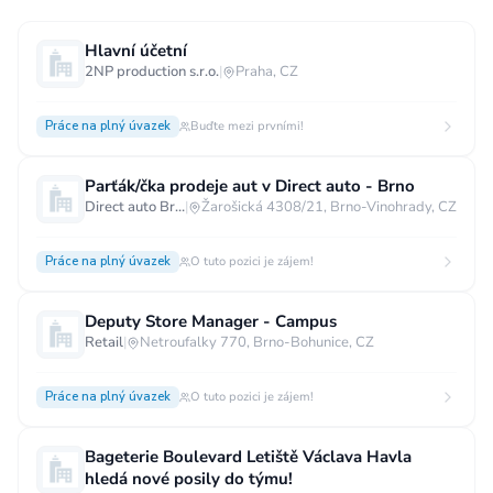
Hlavní účetní
2NP production s.r.o.
|
Praha, CZ
Práce na plný úvazek
Buďte mezi prvními!
Parťák/čka prodeje aut v Direct auto - Brno
Direct auto Brno s.r.o.
|
Žarošická 4308/21, Brno-Vinohrady, CZ
Práce na plný úvazek
O tuto pozici je zájem!
Deputy Store Manager - Campus
Retail
|
Netroufalky 770, Brno-Bohunice, CZ
Práce na plný úvazek
O tuto pozici je zájem!
Bageterie Boulevard Letiště Václava Havla
hledá nové posily do týmu!