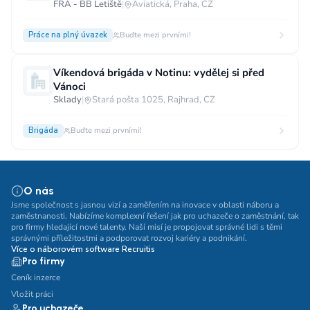
FRA - BB Letiště
|
Aviatická, Praha, CZ
Práce na plný úvazek
Buďte mezi prvními!
Víkendová brigáda v Notinu: vydělej si před
Vánoci
Sklady
|
Stará pošta 1025, Rajhrad, CZ
Brigáda
Buďte mezi prvními!
O nás
Jsme společnost s jasnou vizí a zaměřením na inovace v oblasti náboru a
zaměstnanosti. Nabízíme komplexní řešení jak pro uchazeče o zaměstnání, tak
pro firmy hledající nové talenty. Naší misí je propojovat správné lidi s těmi
správnými příležitostmi a podporovat rozvoj kariéry a podnikání.
Více o náborovém software Recruitis
Pro firmy
Ceník inzerce
Vložit práci
Pro uchazeče