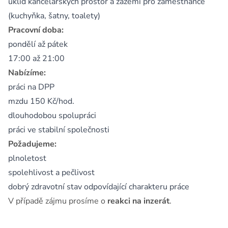
úklid kancelářských prostor a zázemí pro zaměstnance
(kuchyňka, šatny, toalety)
Pracovní doba:
pondělí až pátek
17:00 až 21:00
Nabízíme:
práci na DPP
mzdu 150 Kč/hod.
dlouhodobou spolupráci
práci ve stabilní společnosti
Požadujeme:
plnoletost
spolehlivost a pečlivost
dobrý zdravotní stav odpovídající charakteru práce
V případě zájmu prosíme o
reakci na inzerát
.