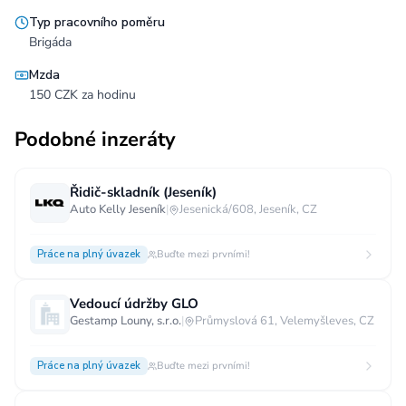
Typ pracovního poměru
Brigáda
Mzda
150 CZK za hodinu
Podobné inzeráty
Řidič-skladník (Jeseník)
Auto Kelly Jeseník
|
Jesenická/608, Jeseník, CZ
Práce na plný úvazek
Buďte mezi prvními!
Vedoucí údržby GLO
Gestamp Louny, s.r.o.
|
Průmyslová 61, Velemyšleves, CZ
Práce na plný úvazek
Buďte mezi prvními!