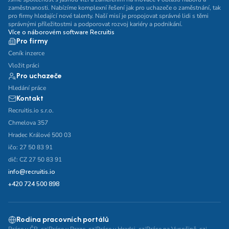
zaměstnanosti. Nabízíme komplexní řešení jak pro uchazeče o zaměstnání, tak
pro firmy hledající nové talenty. Naší misí je propojovat správné lidi s těmi
správnými příležitostmi a podporovat rozvoj kariéry a podnikání.
Více o náborovém software Recruitis
Pro firmy
Ceník inzerce
Vložit práci
Pro uchazeče
Hledání práce
Kontakt
Recruitis.io s.r.o.
Chmelova 357
Hradec Králové 500 03
ičo: 27 50 83 91
dič: CZ 27 50 83 91
info@recruitis.io
+420 724 500 898
Rodina pracovních portálů