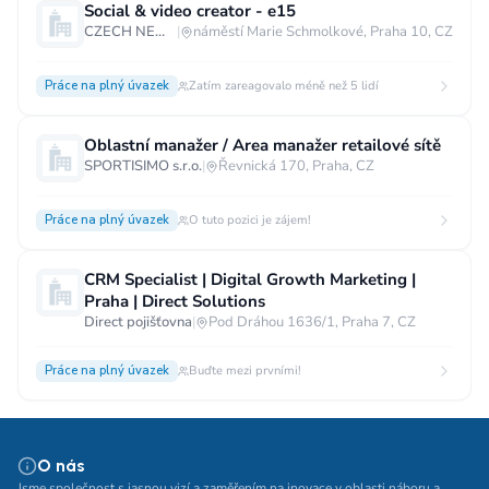
Social & video creator - e15
CZECH NEWS CENTER a.s.
|
náměstí Marie Schmolkové, Praha 10, CZ
Práce na plný úvazek
Zatím zareagovalo méně než 5 lidí
Oblastní manažer / Area manažer retailové sítě
SPORTISIMO s.r.o.
|
Řevnická 170, Praha, CZ
Práce na plný úvazek
O tuto pozici je zájem!
CRM Specialist | Digital Growth Marketing |
Praha | Direct Solutions
Direct pojišťovna
|
Pod Dráhou 1636/1, Praha 7, CZ
Práce na plný úvazek
Buďte mezi prvními!
O nás
Jsme společnost s jasnou vizí a zaměřením na inovace v oblasti náboru a