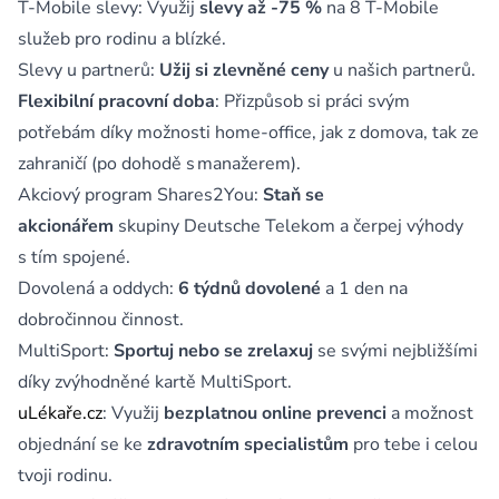
T-Mobile slevy: Využij
slevy až -75 %
na 8 T-Mobile
služeb pro rodinu a blízké.
Slevy u partnerů:
Užij si zlevněné ceny
u našich partnerů.
Flexibilní pracovní doba
: Přizpůsob si práci svým
potřebám díky možnosti home-office, jak z domova, tak ze
zahraničí (po dohodě s manažerem).
Akciový program Shares2You:
Staň se
akcionářem
skupiny Deutsche Telekom a čerpej výhody
s tím spojené.
Dovolená a oddych:
6 týdnů dovolené
a 1 den na
dobročinnou činnost.
MultiSport:
Sportuj nebo se zrelaxuj
se svými nejbližšími
díky zvýhodněné kartě MultiSport.
uLékaře.cz
: Využij
bezplatnou online prevenci
a možnost
objednání se ke
zdravotním specialistům
pro tebe i celou
tvoji rodinu.