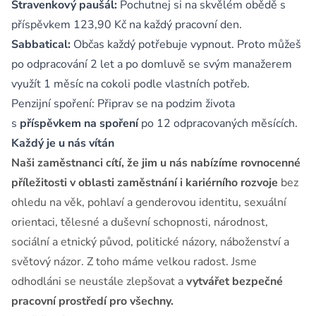
Stravenkový paušál:
Pochutnej si na skvělém obědě s
příspěvkem 123,90 Kč na každý pracovní den.
Sabbatical:
Občas každý potřebuje vypnout. Proto můžeš
po odpracování 2 let a po domluvě se svým manažerem
využít 1 měsíc na cokoli podle vlastních potřeb.
Penzijní spoření: Připrav se na podzim života
s
příspěvkem na spoření
po 12 odpracovaných měsících.​​​​​​​​​​​​​​
Každý je u nás vítán
Naši zaměstnanci cítí, že jim u nás nabízíme rovnocenné
příležitosti v oblasti zaměstnání i kariérního rozvoje
bez
ohledu na věk, pohlaví a genderovou identitu, sexuální
orientaci, tělesné a duševní schopnosti, národnost,
sociální a etnický původ, politické názory, náboženství a
světový názor. Z toho máme velkou radost. Jsme
odhodláni se neustále zlepšovat a
vytvářet bezpečné
pracovní prostředí pro všechny.