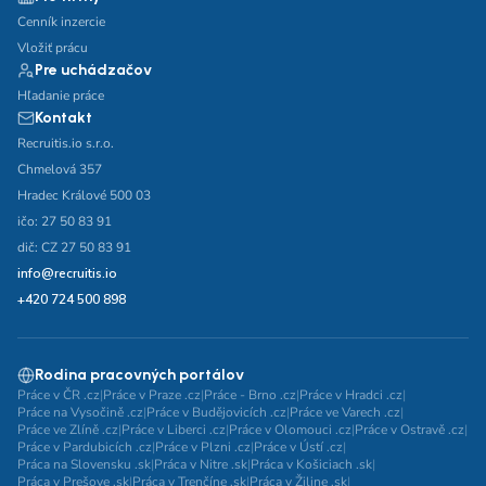
Cenník inzercie
Vložiť prácu
Pre uchádzačov
Hľadanie práce
Kontakt
Recruitis.io s.r.o.
Chmelová 357
Hradec Králové 500 03
ičo: 27 50 83 91
dič: CZ 27 50 83 91
info@recruitis.io
+420 724 500 898
Rodina pracovných portálov
Práce v ČR .cz
|
Práce v Praze .cz
|
Práce - Brno .cz
|
Práce v Hradci .cz
|
Práce na Vysočině .cz
|
Práce v Budějovicích .cz
|
Práce ve Varech .cz
|
Práce ve Zlíně .cz
|
Práce v Liberci .cz
|
Práce v Olomouci .cz
|
Práce v Ostravě .cz
|
Práce v Pardubicích .cz
|
Práce v Plzni .cz
|
Práce v Ústí .cz
|
Práca na Slovensku .sk
|
Práca v Nitre .sk
|
Práca v Košiciach .sk
|
Práca v Prešove .sk
|
Práca v Trenčíne .sk
|
Práca v Žiline .sk
|