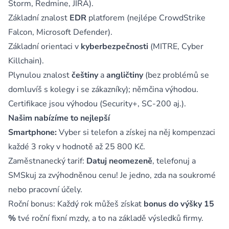
Storm, Redmine, JIRA).
Základní znalost
EDR
platforem (nejlépe CrowdStrike
Falcon, Microsoft Defender).
Základní orientaci v
kyberbezpečnosti
(MITRE, Cyber
Killchain).
Plynulou znalost
češtiny
a
angličtiny
(bez problémů se
domluvíš s kolegy i se zákazníky); němčina výhodou.
Certifikace jsou výhodou (Security+, SC-200 aj.).
Našim nabízíme to nejlepší
Smartphone:
Vyber si telefon a získej na něj kompenzaci
každé 3 roky v hodnotě až 25 800 Kč.
Zaměstnanecký tarif:
Datuj neomezeně
, telefonuj a
SMSkuj za zvýhodněnou cenu! Je jedno, zda na soukromé
nebo pracovní účely.
Roční bonus: Každý rok můžeš získat
bonus do výšky 15
%
tvé roční fixní mzdy, a to na základě výsledků firmy.