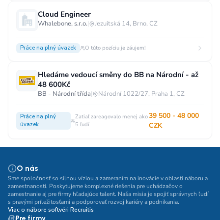
Cloud Engineer
Whalebone, s.r.o.
|
Jezuitská 14, Brno, CZ
Práce na plný úvazek
O túto pozíciu je záujem!
Hledáme vedoucí směny do BB na Národní - až
48 600Kč
BB - Národní třída
|
Národní 1022/27, Praha 1, CZ
39 500 - 48 000
Práce na plný
Zatiaľ zareagovalo menej ako
úvazek
5 ľudí
CZK
O nás
Sme spoločnosť so silnou víziou a zameraním na inovácie v oblasti náboru a
zamestnanosti. Poskytujeme komplexné riešenia pre uchádzačov o
zamestnanie aj pre firmy hľadajúce talent. Naša misia je spojiť správnych ľudí
s pravými príležitosťami a podporovať rozvoj kariéry a podnikania.
Viac o nábore softvéri Recruitis
Pre firmy