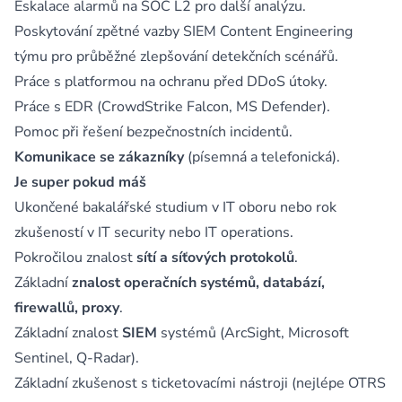
Eskalace alarmů na SOC L2 pro další analýzu.
Poskytování zpětné vazby SIEM Content Engineering
týmu pro průběžné zlepšování detekčních scénářů.
Práce s platformou na ochranu před DDoS útoky.
Práce s EDR (CrowdStrike Falcon, MS Defender).
Pomoc při řešení bezpečnostních incidentů.
Komunikace se zákazníky
(písemná a telefonická).
Je super pokud máš
Ukončené bakalářské studium v IT oboru nebo rok
zkušeností v IT security nebo IT operations.
Pokročilou znalost
sítí a síťových protokolů
.
Základní
znalost operačních systémů, databází,
firewallů, proxy
.
Základní znalost
SIEM
systémů (ArcSight, Microsoft
Sentinel, Q-Radar).
Základní zkušenost s ticketovacími nástroji (nejlépe OTRS