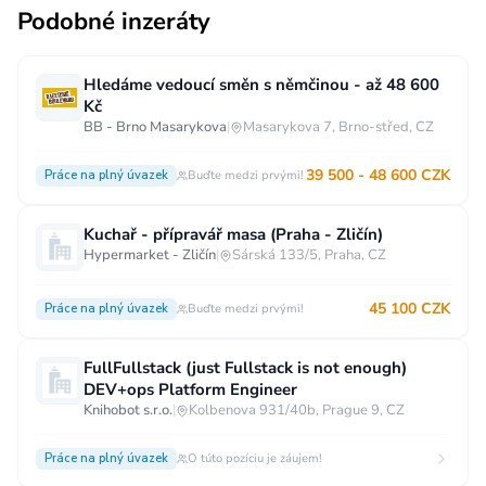
Podobné inzeráty
Hledáme vedoucí směn s němčinou - až 48 600
Kč
BB - Brno Masarykova
|
Masarykova 7, Brno-střed, CZ
39 500 - 48 600 CZK
Práce na plný úvazek
Buďte medzi prvými!
Kuchař - přípravář masa (Praha - Zličín)
Hypermarket - Zličín
|
Sárská 133/5, Praha, CZ
45 100 CZK
Práce na plný úvazek
Buďte medzi prvými!
FullFullstack (just Fullstack is not enough)
DEV+ops Platform Engineer
Knihobot s.r.o.
|
Kolbenova 931/40b, Prague 9, CZ
Práce na plný úvazek
O túto pozíciu je záujem!