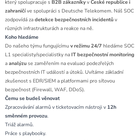
který spolupracuje s
B2B zákazníky
v
České republice i
zahraničí
ve spolupráci s Deutsche Telekomem. Náš SOC
zodpovídá za
detekce bezpečnostních incidentů
v
různých infrastrukturách a reakce na ně.
Koho hledáme
Do našeho týmu fungujícímu
v režimu 24/7
hledáme SOC
L1 specialisty/specialistky na
IT bezpečnostní monitoring
a
analýzu
se zaměřením na evaluaci podezřelých
bezpečnostních IT událostí a útoků. Uvítáme základní
zkušenost s EDR/SIEM a platformami pro síťovou
bezpečnost (Firewall, WAF, DDoS).
Čemu se budeš věnovat
Zpracovávání alarmů v ticketovacím nástroji v
12h
směnném provozu
.
Triáž alarmů.
Práce s playbooky.