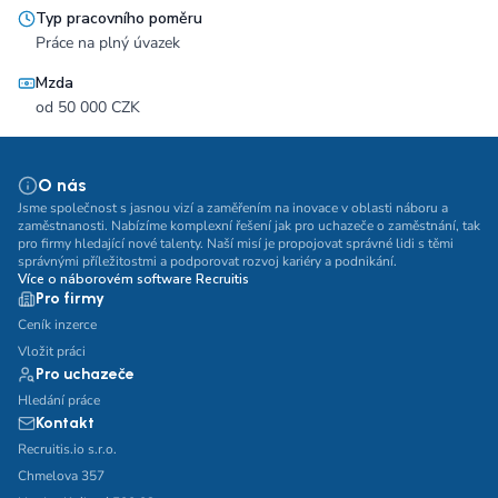
Typ pracovního poměru
Práce na plný úvazek
Mzda
od 50 000 CZK
O nás
Jsme společnost s jasnou vizí a zaměřením na inovace v oblasti náboru a
zaměstnanosti. Nabízíme komplexní řešení jak pro uchazeče o zaměstnání, tak
pro firmy hledající nové talenty. Naší misí je propojovat správné lidi s těmi
správnými příležitostmi a podporovat rozvoj kariéry a podnikání.
Více o náborovém software Recruitis
Pro firmy
Ceník inzerce
Vložit práci
Pro uchazeče
Hledání práce
Kontakt
Recruitis.io s.r.o.
Chmelova 357