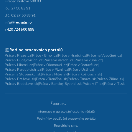
Hradec Králové 500 03
ičo: 27 50 83 91
dič: CZ 27 50 83 91
info@recruitis.io
+420 724 500 898
Rodina pracovních portálů
Práce v Praze .cz
|
Práce - Brno .cz
|
Práce v Hradci .cz
|
Práce na Vysočině .cz
|
Práce v Budějovicích .cz
|
Práce ve Varech .cz
|
Práce ve Zlíně .cz
|
Práce v Liberci .cz
|
Práce v Olomouci .cz
|
Práce v Ostravě .cz
|
Práce v Pardubicích .cz
|
Práce v Plzni .cz
|
Práce v Ústí .cz
|
Práca na Slovensku .sk
|
Práca v Nitre .sk
|
Práca v Košiciach .sk
|
Práca v Prešove .sk
|
Práca v Trenčíne .sk
|
Práca v Trnave .sk
|
Práca v Žiline .sk
|
Práca v Bratislave .sk
|
Práca v Banskej Bystrici .sk
|
Práce v IT .cz
|
Práca v IT .sk
Informace o zpracování osobních údajů
Podmínky používání pracovního portálu
Recruitis.io s.r.o.