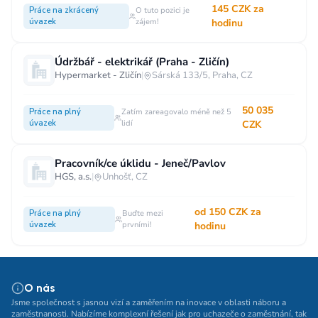
145 CZK za
Práce na zkrácený
O tuto pozici je
úvazek
zájem!
hodinu
Údržbář - elektrikář (Praha - Zličín)
Hypermarket - Zličín
|
Sárská 133/5, Praha, CZ
50 035
Práce na plný
Zatím zareagovalo méně než 5
úvazek
lidí
CZK
Pracovník/ce úklidu - Jeneč/Pavlov
HGS, a.s.
|
Unhošť, CZ
od 150 CZK za
Práce na plný
Buďte mezi
úvazek
prvními!
hodinu
O nás
Jsme společnost s jasnou vizí a zaměřením na inovace v oblasti náboru a
zaměstnanosti. Nabízíme komplexní řešení jak pro uchazeče o zaměstnání, tak