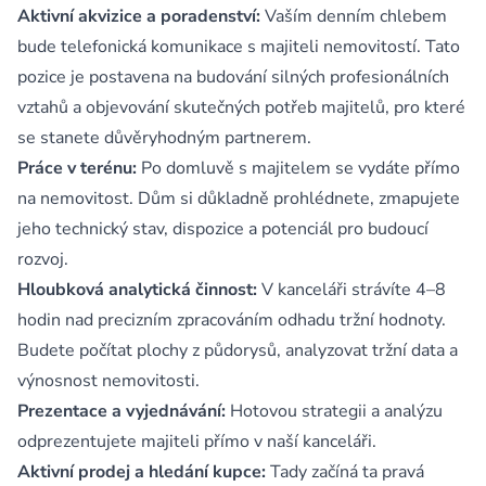
Aktivní akvizice a poradenství:
Vaším denním chlebem
bude telefonická komunikace s majiteli nemovitostí. Tato
pozice je postavena na budování silných profesionálních
vztahů a objevování skutečných potřeb majitelů, pro které
se stanete důvěryhodným partnerem.
Práce v terénu:
Po domluvě s majitelem se vydáte přímo
na nemovitost. Dům si důkladně prohlédnete, zmapujete
jeho technický stav, dispozice a potenciál pro budoucí
rozvoj.
Hloubková analytická činnost:
V kanceláři strávíte 4–8
hodin nad precizním zpracováním odhadu tržní hodnoty.
Budete počítat plochy z půdorysů, analyzovat tržní data a
výnosnost nemovitosti.
Prezentace a vyjednávání:
Hotovou strategii a analýzu
odprezentujete majiteli přímo v naší kanceláři.
Aktivní prodej a hledání kupce:
Tady začíná ta pravá