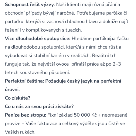
Schopnost řešit výzvy
: Naši klienti mají různá přání a
obchodní případy bývají náročné. Potřebujeme parťáka či
parťačku, který/á si zachová chladnou hlavu a dokáže najít
řešení i v komplikovaných situacích.
Vize dlouhodobé spolupráce:
Hledáme parťáka/parťačku
na dlouhodobou spolupráci, který/á s námi chce růst a
vybudovat si stabilní kariéru v realitách. Realitní trh
funguje tak, že největší ovoce přináší práce až po 2–3
letech soustavného působení.
Perfektní čeština:
Požaduje český jazyk na perfektní
úrovni.
Co získáte?
Co u nás za svou práci získáte?
Peníze bez stropu:
Fixní základ 50 000 Kč + neomezené
provize – Vaše fakturace a celkový výdělek jsou čistě ve
Vašich rukách.