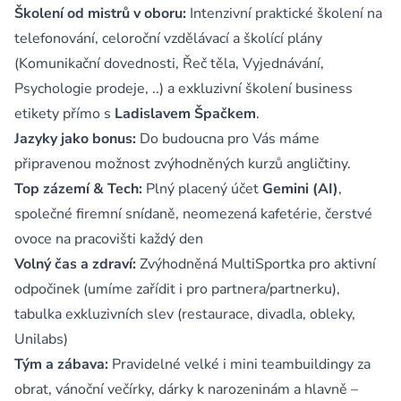
Školení od mistrů v oboru:
Intenzivní praktické školení na
telefonování, celoroční vzdělávací a školící plány
(Komunikační dovednosti, Řeč těla, Vyjednávání,
Psychologie prodeje, ..) a exkluzivní školení business
etikety přímo s
Ladislavem Špačkem
.
Jazyky jako bonus:
Do budoucna pro Vás máme
připravenou možnost zvýhodněných kurzů angličtiny.
Top zázemí & Tech:
Plný placený účet
Gemini (AI)
,
společné firemní snídaně, neomezená kafetérie, čerstvé
ovoce na pracovišti každý den
Volný čas a zdraví:
Zvýhodněná MultiSportka pro aktivní
odpočinek (umíme zařídit i pro partnera/partnerku),
tabulka exkluzivních slev (restaurace, divadla, obleky,
Unilabs)
Tým a zábava:
Pravidelné velké i mini teambuildingy za
obrat, vánoční večírky, dárky k narozeninám a hlavně –