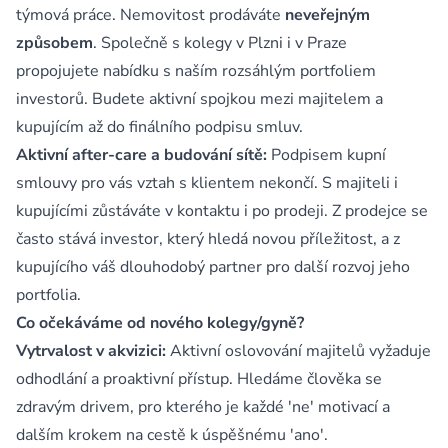
týmová práce. Nemovitost prodáváte
neveřejným
způsobem
. Společně s kolegy v Plzni i v Praze
propojujete nabídku s naším rozsáhlým portfoliem
investorů. Budete aktivní spojkou mezi majitelem a
kupujícím až do finálního podpisu smluv.
Aktivní after-care a budování sítě:
Podpisem kupní
smlouvy pro vás vztah s klientem nekončí. S majiteli i
kupujícími zůstáváte v kontaktu i po prodeji. Z prodejce se
často stává investor, který hledá novou příležitost, a z
kupujícího váš dlouhodobý partner pro další rozvoj jeho
portfolia.
Co očekáváme od nového kolegy/gyně?
Vytrvalost v akvizici:
Aktivní oslovování majitelů vyžaduje
odhodlání a proaktivní přístup. Hledáme člověka se
zdravým drivem, pro kterého je každé 'ne' motivací a
dalším krokem na cestě k úspěšnému 'ano'.