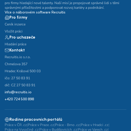
pro firmy hledající nové talenty. Naší misí je propojovat správné lidi s těmi
správnými příležitostmi a podporovat rozvoj kariéry a podnikání.
Více o náborovém software Recruitis
Pro firmy
Ceník inzerce
Vložit práci
Pro uchazeče
Hledání práce
Kontakt
Recruitis.io s.r.o.
Chmelova 357
Hradec Králové 500 03
ičo: 27 50 83 91
dič: CZ 27 50 83 91
info@recruitis.io
+420 724 500 898
Rodina pracovních portálů
Práce v ČR .cz
|
Práce v Praze .cz
|
Práce - Brno .cz
|
Práce v Hradci .cz
|
Práce na Vysočině .cz
|
Práce v Budějovicích .cz
|
Práce ve Varech .cz
|