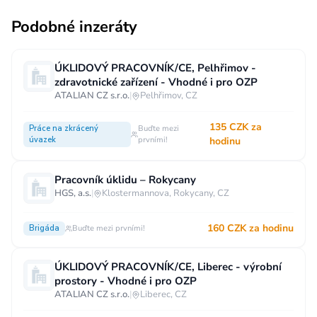
Podobné inzeráty
ÚKLIDOVÝ PRACOVNÍK/CE, Pelhřimov -
zdravotnické zařízení - Vhodné i pro OZP
ATALIAN CZ s.r.o.
|
Pelhřimov, CZ
135 CZK za
Práce na zkrácený
Buďte mezi
úvazek
prvními!
hodinu
Pracovník úklidu – Rokycany
HGS, a.s.
|
Klostermannova, Rokycany, CZ
160 CZK za hodinu
Brigáda
Buďte mezi prvními!
ÚKLIDOVÝ PRACOVNÍK/CE, Liberec - výrobní
prostory - Vhodné i pro OZP
ATALIAN CZ s.r.o.
|
Liberec, CZ