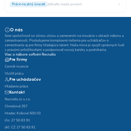
Práce na plný úvazek
Buďte medzi prvými!
O nás
Sme spoločnosť so silnou víziou a zameraním na inovácie v oblasti náboru a
zamestnanosti. Poskytujeme komplexné riešenia pre uchádzačov o
zamestnanie aj pre firmy hľadajúce talent. Naša misia je spojiť správnych ľudí
s pravými príležitosťami a podporovať rozvoj kariéry a podnikania.
Viac o nábore softvéri Recruitis
Pre firmy
Cenník inzercie
Vložiť prácu
Pre uchádzačov
Hľadanie práce
Kontakt
Recruitis.io s.r.o.
Chmelová 357
Hradec Králové 500 03
ičo: 27 50 83 91
dič: CZ 27 50 83 91