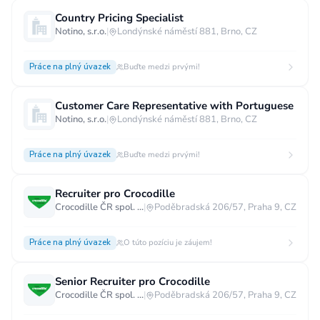
Country Pricing Specialist
Notino, s.r.o.
|
Londýnské náměstí 881, Brno, CZ
Práce na plný úvazek
Buďte medzi prvými!
Customer Care Representative with Portuguese
Notino, s.r.o.
|
Londýnské náměstí 881, Brno, CZ
Práce na plný úvazek
Buďte medzi prvými!
Recruiter pro Crocodille
Crocodille ČR spol. s.r.o.
|
Poděbradská 206/57, Praha 9, CZ
Práce na plný úvazek
O túto pozíciu je záujem!
Senior Recruiter pro Crocodille
Crocodille ČR spol. s.r.o.
|
Poděbradská 206/57, Praha 9, CZ