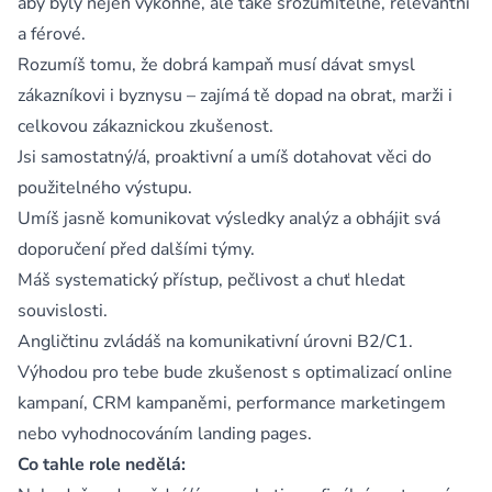
aby byly nejen výkonné, ale také srozumitelné, relevantní
a férové.
Rozumíš tomu, že dobrá kampaň musí dávat smysl
zákazníkovi i byznysu – zajímá tě dopad na obrat, marži i
celkovou zákaznickou zkušenost.
Jsi samostatný/á, proaktivní a umíš dotahovat věci do
použitelného výstupu.
Umíš jasně komunikovat výsledky analýz a obhájit svá
doporučení před dalšími týmy.
Máš systematický přístup, pečlivost a chuť hledat
souvislosti.
Angličtinu zvládáš na komunikativní úrovni B2/C1.
Výhodou pro tebe bude zkušenost s optimalizací online
kampaní, CRM kampaněmi, performance marketingem
nebo vyhodnocováním landing pages.
Co tahle role nedělá: