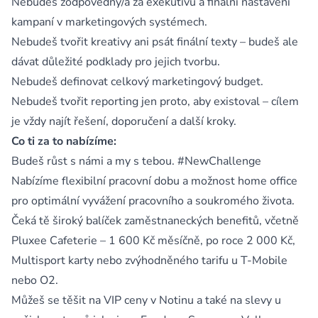
Nebudeš zodpovědný/á za exekutivu a finální nastavení
kampaní v marketingových systémech.
Nebudeš tvořit kreativy ani psát finální texty – budeš ale
dávat důležité podklady pro jejich tvorbu.
Nebudeš definovat celkový marketingový budget.
Nebudeš tvořit reporting jen proto, aby existoval – cílem
je vždy najít řešení, doporučení a další kroky.
Co ti za to nabízíme:
Budeš růst s námi a my s tebou. #NewChallenge
Nabízíme flexibilní pracovní dobu a možnost home office
pro optimální vyvážení pracovního a soukromého života.
Čeká tě široký balíček zaměstnaneckých benefitů, včetně
Pluxee Cafeterie – 1 600 Kč měsíčně, po roce 2 000 Kč,
Multisport karty nebo zvýhodněného tarifu u T-Mobile
nebo O2.
Můžeš se těšit na VIP ceny v Notinu a také na slevy u