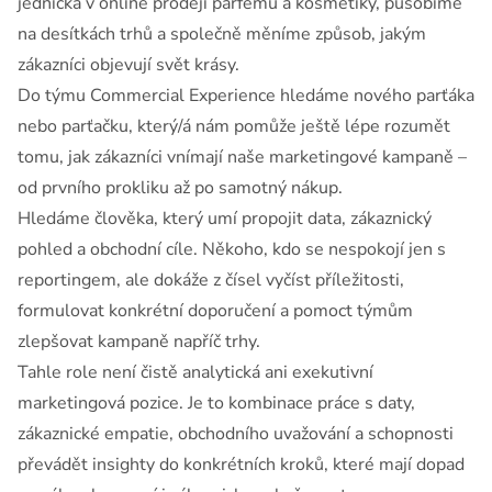
jednička v online prodeji parfémů a kosmetiky, působíme
na desítkách trhů a společně měníme způsob, jakým
zákazníci objevují svět krásy.
Do týmu Commercial Experience hledáme nového parťáka
nebo parťačku, který/á nám pomůže ještě lépe rozumět
tomu, jak zákazníci vnímají naše marketingové kampaně –
od prvního prokliku až po samotný nákup.
Hledáme člověka, který umí propojit data, zákaznický
pohled a obchodní cíle. Někoho, kdo se nespokojí jen s
reportingem, ale dokáže z čísel vyčíst příležitosti,
formulovat konkrétní doporučení a pomoct týmům
zlepšovat kampaně napříč trhy.
Tahle role není čistě analytická ani exekutivní
marketingová pozice. Je to kombinace práce s daty,
zákaznické empatie, obchodního uvažování a schopnosti
převádět insighty do konkrétních kroků, které mají dopad