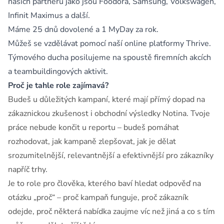
našich partnerů jako jsou Foodora, Samsung, Volkswagen,
Infinit Maximus a další.
Máme 25 dnů dovolené a 1 MyDay za rok.
Můžeš se vzdělávat pomocí naší online platformy Thrive.
Týmového ducha posilujeme na spoustě firemních akcích
a teambuildingových aktivit.
Proč je tahle role zajímavá?
Budeš u důležitých kampaní, které mají přímý dopad na
zákaznickou zkušenost i obchodní výsledky Notina. Tvoje
práce nebude končit u reportu – budeš pomáhat
rozhodovat, jak kampaně zlepšovat, jak je dělat
srozumitelnější, relevantnější a efektivnější pro zákazníky
napříč trhy.
Je to role pro člověka, kterého baví hledat odpověď na
otázku „proč“ – proč kampaň funguje, proč zákazník
odejde, proč některá nabídka zaujme víc než jiná a co s tím