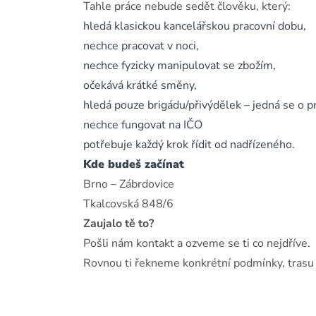
Tahle práce nebude sedět člověku, který:
hledá klasickou kancelářskou pracovní dobu,
nechce pracovat v noci,
nechce fyzicky manipulovat se zbožím,
očekává krátké směny,
hledá pouze brigádu/přivýdělek – jedná se o 
nechce fungovat na IČO
potřebuje každý krok řídit od nadřízeného.
Kde budeš začínat
Brno – Zábrdovice
Tkalcovská 848/6
Zaujalo tě to?
Pošli nám kontakt a ozveme se ti co nejdříve.
Rovnou ti řekneme konkrétní podmínky, trasu a