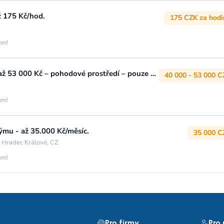
ž 175 Kč/hod.
175 CZK za hodi
jem!
Obráběč kovů – soustružník (m/ž) │ až 53 000 Kč – pohodové prostředí – pouze ranní směna
40 000 - 53 000 C
jem!
týmu - až 35.000 Kč/měsíc.
35 000 C
 Hradec Králové, CZ
jem!
Pro firmy
Pro