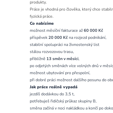
produkty.
Práce je vhodná pro člověka, který chce stabil
fyzická práce.
Co nabízíme
možnost měsíční fakturace až
60 000 Kč
příspěvek
20 000 Kč
na rozjezd podnikání,
stabilní spolupráci na živnostenský list
stálou rozvozovou trasu,
přibližně
13 směn v měsíci
,
po odjetých směnách více volných dnů v měsíc
možnost ubytování pro přespolní,
při dobré práci možnost dalšího posunu do o
Jak práce reálně vypadá
jezdíš dodávkou do 3,5 t,
potřebuješ řidičský průkaz skupiny B,
směna začíná v noci nakládkou a končí po doko