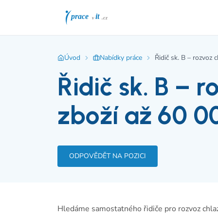
Úvod
Nabídky práce
Řidič sk. B – rozvoz
Řidič sk. B – 
zboží až 60 0
ODPOVĚDĚT NA POZICI
Hledáme samostatného řidiče pro rozvoz chlaz