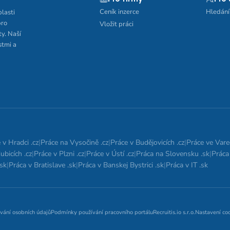
Ceník inzerce
Hledání
blasti
pro
Vložit práci
ty. Naší
stmi a
 v Hradci .cz
|
Práce na Vysočině .cz
|
Práce v Budějovicích .cz
|
Práce ve Vare
ubicích .cz
|
Práce v Plzni .cz
|
Práce v Ústí .cz
|
Práca na Slovensku .sk
|
Práca 
.sk
|
Práca v Bratislave .sk
|
Práca v Banskej Bystrici .sk
|
Práca v IT .sk
vání osobních údajů
Podmínky používání pracovního portálu
Recruitis.io s.r.o.
Nastavení co