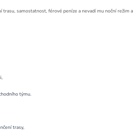
ní trasu, samostatnost, férové peníze a nevadí mu noční režim a
i,
bchodního týmu.
nčení trasy,