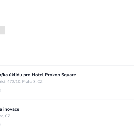
/ka úklidu pro Hotel Prokop Square
stí 472/10, Praha 3, CZ
!
a inovace
no, CZ
!