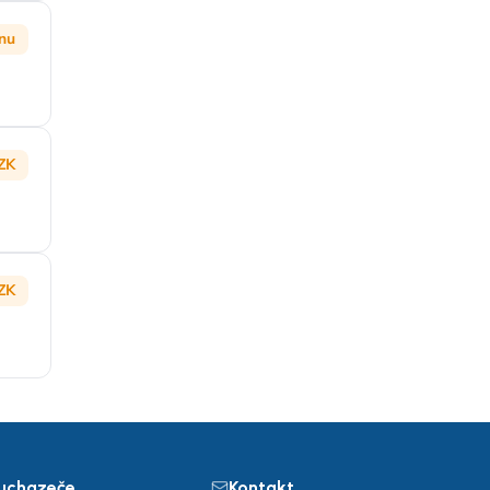
nu
ZK
ZK
 uchazeče
Kontakt