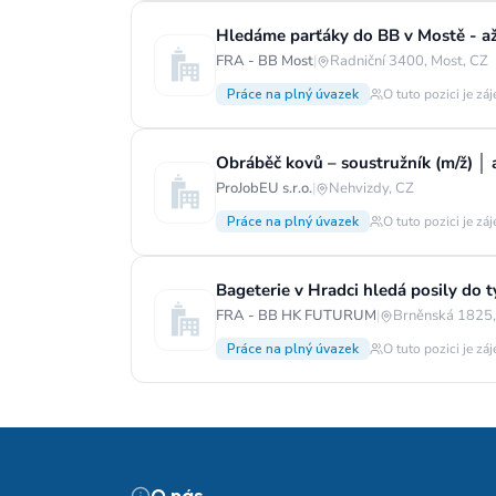
Hledáme parťáky do BB v Mostě - a
FRA - BB Most
|
Radniční 3400, Most, CZ
Práce na plný úvazek
O tuto pozici je zá
ProJobEU s.r.o.
|
Nehvizdy, CZ
Práce na plný úvazek
O tuto pozici je zá
Bageterie v Hradci hledá posily do 
FRA - BB HK FUTURUM
|
Brněnská 1825,
Práce na plný úvazek
O tuto pozici je zá