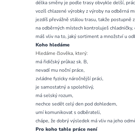
délka směny je podle trasy obvykle delší, prác
vozíš chlazené výrobky z výroby na odběrná mí
jezdíš převážně stálou trasu, takže postupně z
na odběrných místech kontroluješ chladničky, 
máš vliv na to, jaký sortiment a množství u o
Koho hledáme
Hledáme člověka, který:
má řidičský průkaz sk. B,
nevadí mu noční práce,
zvládne fyzicky náročnější práci,
je samostatný a spolehlivý,
má selský rozum,
nechce sedět celý den pod dohledem,
umí komunikovat s odběrateli,
chápe, že dobrý výsledek má vliv na jeho odm
Pro koho tahle práce není