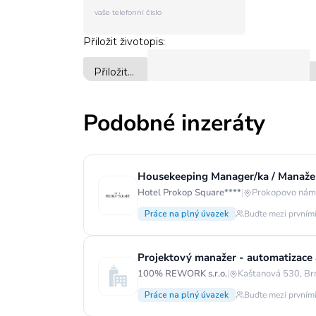
Podobné inzeráty
Housekeeping Manager/ka / Manažer
Hotel Prokop Square****
|
Prokopovo námě
Práce na plný úvazek
Buďte mezi prvními
Projektový manažer - automatizace 
100% REWORK s.r.o.
|
Kaštanová 530, Br
Práce na plný úvazek
Buďte mezi prvními