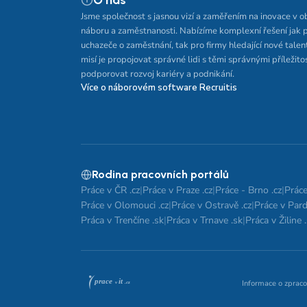
O nás
Jsme společnost s jasnou vizí a zaměřením na inovace v o
náboru a zaměstnanosti. Nabízíme komplexní řešení jak 
uchazeče o zaměstnání, tak pro firmy hledající nové talen
misí je propojovat správné lidi s těmi správnými příležito
podporovat rozvoj kariéry a podnikání.
Více o náborovém software Recruitis
Rodina pracovních portálů
Práce v ČR .cz
|
Práce v Praze .cz
|
Práce - Brno .cz
|
Práce
Práce v Olomouci .cz
|
Práce v Ostravě .cz
|
Práce v Pard
Práca v Trenčíne .sk
|
Práca v Trnave .sk
|
Práca v Žiline 
Informace o zpraco