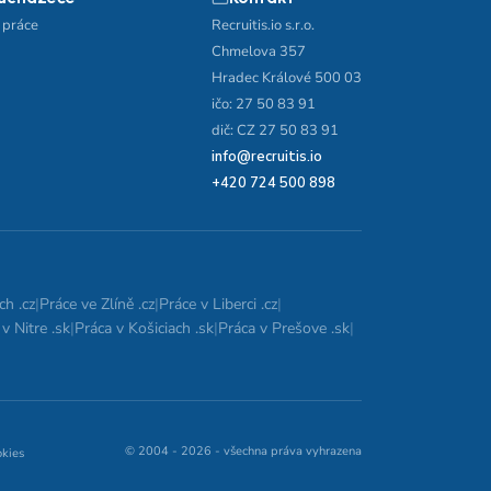
 práce
Recruitis.io s.r.o.
Chmelova 357
Hradec Králové 500 03
ičo: 27 50 83 91
dič: CZ 27 50 83 91
info@recruitis.io
+420 724 500 898
ch .cz
|
Práce ve Zlíně .cz
|
Práce v Liberci .cz
|
v Nitre .sk
|
Práca v Košiciach .sk
|
Práca v Prešove .sk
|
© 2004 - 2026 - všechna práva vyhrazena
okies