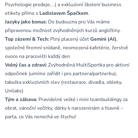
Psychologie prodeje, ..) a exkluzivní školení business
etikety přímo s
Ladislavem Špačkem
.
Jazyky jako bonus:
Do budoucna pro Vás máme
připravenou možnost zvýhodněných kurzů angličtiny.
Top zázemí & Tech:
Plný placený účet
Gemini (AI)
,
společné firemní snídaně, neomezená kafetérie, čerstvé
ovoce na pracovišti každý den
Volný čas a zdraví:
Zvýhodněná MultiSportka pro aktivní
odpočinek (umíme zařídit i pro partnera/partnerku),
tabulka exkluzivních slev (restaurace, divadla, obleky,
Unilabs)
Tým a zábava:
Pravidelné velké i mini teambuildingy za
obrat, vánoční večírky, dárky k narozeninám a hlavně –
parta, co Vás nenechá ve štychu!