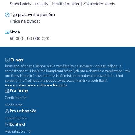
Stavebnictví a reality | Realitní makléř | Zákaznický servis
Typ pracovního poměru
Práce na živnost
Mzda
50 000 - 90 000 CZK
O nás
Jsme společnost s jasnou vizí a zaměřením na inovace v oblasti náboru a
zaměstnanosti. Nabízíme komplexní řešení jak pro uchazeče o zaměstnání, tak
pro firmy hledající nové talenty. Naší misí je propojovat správné lidi s těmi
správnými příležitostmi a podporovat rozvoj kariéry a podnikání.
Více o náborovém software Recruitis
Pro firmy
Ceník inzerce
Vložit práci
Pro uchazeče
Hledání práce
Kontakt
Recruitis.io s.r.o.