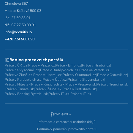
Chmelova 357
Hradec Králové 500 03
ičo: 27 50 83 91
dič: CZ 27 50 83 91
info@recruitis.io
+420 724 500 898
Rodina pracovních portálů
Práce v ČR .cz
|
Práce v Praze .cz
|
Práce - Brno .cz
|
Práce v Hradci .cz
|
Práce na Vysočině .cz
|
Práce v Budějovicích .cz
|
Práce ve Varech .cz
|
Práce ve Zlíně .cz
|
Práce v Liberci .cz
|
Práce v Olomouci .cz
|
Práce v Ostravě .cz
|
Práce v Pardubicích .cz
|
Práce v Ústí .cz
|
Práca na Slovensku .sk
|
Práca v Nitre .sk
|
Práca v Košiciach .sk
|
Práca v Prešove .sk
|
Práca v Trenčíne .sk
|
Práca v Trnave .sk
|
Práca v Žiline .sk
|
Práca v Bratislave .sk
|
Práca v Banskej Bystrici .sk
|
Práce v IT .cz
|
Práca v IT .sk
Informace o zpracování osobních údajů
Podmínky používání pracovního portálu