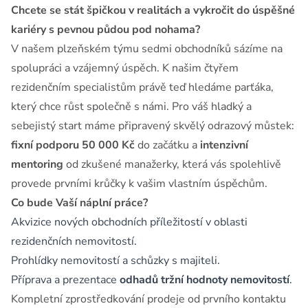
Chcete se stát špičkou v realitách a vykročit do úspěšné
kariéry s pevnou půdou pod nohama?
V našem plzeňském týmu sedmi obchodníků sázíme na
spolupráci a vzájemný úspěch. K našim čtyřem
rezidenčním specialistům právě teď hledáme parťáka,
který chce růst společně s námi. Pro váš hladký a
sebejistý start máme připravený skvělý odrazový můstek:
fixní podporu 50 000 Kč
do začátku a
intenzivní
mentoring
od zkušené manažerky, která vás spolehlivě
provede prvními krůčky k vašim vlastním úspěchům.
Co bude Vaší náplní práce?
Akvizice nových obchodních příležitostí v oblasti
rezidenčních nemovitostí.
Prohlídky nemovitostí a schůzky s majiteli.
Příprava a prezentace
odhadů tržní hodnoty nemovitostí
.
Kompletní zprostředkování prodeje od prvního kontaktu