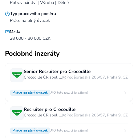
Potravinářství | Výroba | Dělník
Typ pracovního poměru
Práce na plný úvazek
Mzda
28 000 - 30 000 CZK
Podobné inzeráty
Senior Recruiter pro Crocodille
Crocodille ČR spol. s.r.o.
|
Poděbradská 206/57, Praha 9, CZ
Práce na plný úvazek
O tuto pozici je zájem!
Recruiter pro Crocodille
Crocodille ČR spol. s.r.o.
|
Poděbradská 206/57, Praha 9, CZ
Práce na plný úvazek
O tuto pozici je zájem!