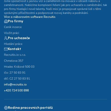
Jsme společnost s jasnou vizí a zaměřením na inovace v oblasti náboru a
zaměstnanosti. Nabízíme komplexní řešení jak pro uchazeče o zaměstnání, tak
pro firmy hledající nové talenty. Naší misí je propojovat správné lidi s těmi
správnými příležitostmi a podporovat rozvoj kariéry a podnikání.
Více o náborovém software Recruitis
Pro firmy
Ceník inzerce
Vložit práci
Pro uchazeče
Hledání práce
Kontakt
Recruitis.io s.r.o.
Chmelova 357
Hradec Králové 500 03
ičo: 27 50 83 91
dič: CZ 27 50 83 91
info@recruitis.io
+420 724 500 898
Rodina pracovních portálů