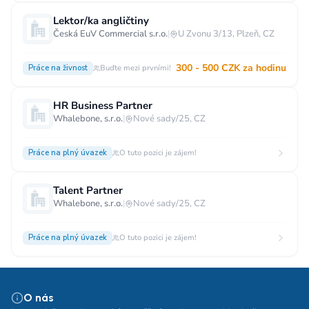
Lektor/ka angličtiny
Česká EuV Commercial s.r.o.
|
U Zvonu 3/13, Plzeň, CZ
300 - 500 CZK za hodinu
Práce na živnost
Buďte mezi prvními!
HR Business Partner
Whalebone, s.r.o.
|
Nové sady/25, CZ
Práce na plný úvazek
O tuto pozici je zájem!
Talent Partner
Whalebone, s.r.o.
|
Nové sady/25, CZ
Práce na plný úvazek
O tuto pozici je zájem!
O nás