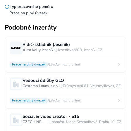
Typ pracovního poměru
Práce na plný úvazek
Podobné inzeráty
Řidič-skladník (Jeseník)
Auto Kelly Jeseník
|
Jesenická/608, Jeseník, CZ
Práce na plný úvazek
Buďte mezi prvními!
Vedoucí údržby GLO
Gestamp Louny, s.r.o.
|
Průmyslová 61, Velemyšleves, CZ
Práce na plný úvazek
Buďte mezi prvními!
Social & video creator - e15
CZECH NEWS CENTER a.s.
|
náměstí Marie Schmolkové, Praha 10, CZ