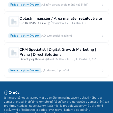
Práce na plný úvazek
Zatím zareagovalo méně než 5 lidí
Oblastní manažer / Area manažer retailové sítě
SPORTISIMO s.r.o.
|
Řevnická 170, Praha, CZ
Práce na plný úvazek
O tuto pozici je zájem!
CRM Specialist | Digital Growth Marketing |
Praha | Direct Solutions
Direct pojišťovna
|
Pod Dráhou 1636/1, Praha 7, CZ
Práce na plný úvazek
Buďte mezi prvními!
O nás
Jsme společnost s jasnou vizí a zaměřením na inovace v oblasti náboru a
zaměstnanosti. Nabízíme komplexní řešení jak pro uchazeče o zaměstnání, tak
pro firmy hledající nové talenty. Naší misí je propojovat správné lidi s těmi
správnými příležitostmi a podporovat rozvoj kariéry a podnikání.