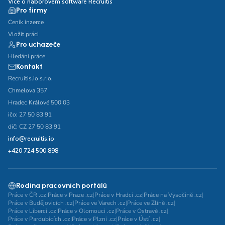
Více o náborovém software Recruitis
Pro firmy
Ceník inzerce
Vložit práci
Pro uchazeče
Hledání práce
Kontakt
Recruitis.io s.r.o.
Chmelova 357
Hradec Králové 500 03
ičo: 27 50 83 91
dič: CZ 27 50 83 91
info@recruitis.io
+420 724 500 898
Rodina pracovních portálů
Práce v ČR .cz
|
Práce v Praze .cz
|
Práce v Hradci .cz
|
Práce na Vysočině .cz
|
Práce v Budějovicích .cz
|
Práce ve Varech .cz
|
Práce ve Zlíně .cz
|
Práce v Liberci .cz
|
Práce v Olomouci .cz
|
Práce v Ostravě .cz
|
Práce v Pardubicích .cz
|
Práce v Plzni .cz
|
Práce v Ústí .cz
|