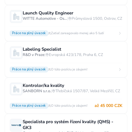
Launch Quality Engineer
WITTE Automotive - Ostrov
|
Průmyslová 1500, Ostrov, CZ
Práce na plný úvazek
Zatiaľ zareagovalo menej ako 5 ľudí
Labeling Specialist
R&D v Praze
|
Evropská 423/178, Praha 6, CZ
Práce na plný úvazek
O túto pozíciu je záujem!
Kontrolor/ka kvality
SANBORN s.r.o.
|
Třebíčská 1507/87, Velké Meziříčí, CZ
až 45 000 CZK
Práce na plný úvazek
O túto pozíciu je záujem!
Specialista pro systém řízení kvality (QMS) -
GK3