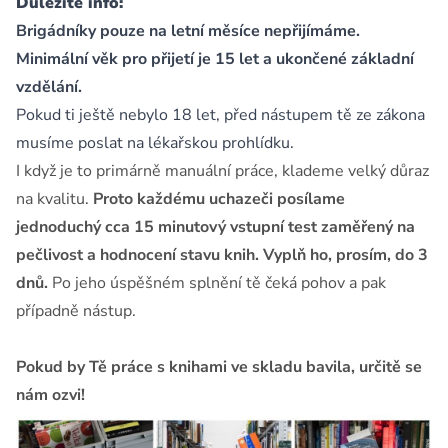
Důležité info:
Brigádníky pouze na letní měsíce nepřijímáme.
Minimální věk pro přijetí je 15 let a ukončené základní
vzdělání.
Pokud ti ještě nebylo 18 let, před nástupem tě ze zákona
musíme poslat na lékařskou prohlídku.
I když je to primárně manuální práce, klademe velký důraz
na kvalitu.
Proto každému uchazeči posílame
jednoduchý cca 15 minutový vstupní test zaměřený na
pečlivost a hodnocení stavu knih. Vyplň ho, prosím, do 3
dnů.
Po jeho úspěšném splnění tě čeká pohov a pak
případně nástup.
Pokud by Tě práce s knihami ve skladu bavila, určitě se
nám ozvi!