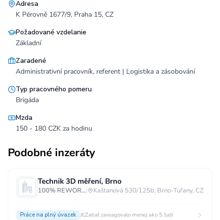
Adresa
K Pérovně 1677/9, Praha 15, CZ
Požadované vzdelanie
Základní
Zaradené
Administrativní pracovník, referent | Logistika a zásobování
Typ pracovného pomeru
Brigáda
Mzda
150 - 180 CZK za hodinu
Podobné inzeráty
Technik 3D měření, Brno
100% REWORK s.r.o.
|
Kaštanová 530/125b, Brno-Tuřany, CZ
Práce na plný úvazek
Zatiaľ zareagovalo menej ako 5 ľudí