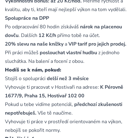
Výkonnostní bonus: až 20 Kč/hod.
Měříme rychlost a
kvalitu, aby ti, kteří mají nejlepší výkon na tom vydělali.
Spolupráce na DPP
Po odpracování 80 hodin získáváš
nárok na placenou
dovču
. Dalších
12 Kč/h
přímo tobě na účet.
20% slevu na naše knížky
a
VIP tarif pro jejich prodej.
Při práci můžeš
poslouchat vlastní hudbu
z jednoho
sluchátka. Na balení a focení z obou.
Hodíš se k nám, pokud:
Stojíš o spolupráci
delší než 3 měsíce
Vyhovuje ti pracovat v Hostivaři na adrese:
K Pérovně
1677/9, Praha 15, Hostivař 102 00
Pokud u tebe vidíme potenciál,
předchozí zkušenosti
nepotřebuješ.
Vše tě naučíme.
Vyhovuje ti práce v prostředí orientovaném na výkon,
nebojíš se pokořit normy.