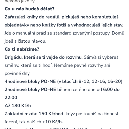
někoho jako ty.
Co u nás budeš dělat?
Zařazuješ knihy do regálů, pickuješ nebo kompletuješ
objednávky nebo knížky fotíš a vyhodnocuješ jejich stav.
Jde o manuální práci se standardizovanými postupy. Domů
jdeš s čistou hlavou.
Co ti nabízíme?
Brigádu, která se ti vejde do rozvrhu.
Sám/a si vybereš
směny, které se ti hodí. Nemáme pevné rozvrhy ani
povinné dny.
4hodinové bloky PO-NE
(v blocích 8-12, 12-16, 16-20
)
2hodinové bloky PO–NE
během celého dne od
6:00 do
22:00
Až 180 Kč/h
Základní mzda: 150 Kč/hod
, když postoupíš na činnost
focení, tak dalších
+10 Kč/h.