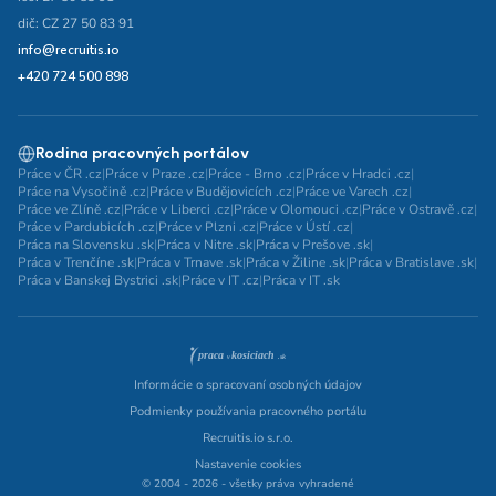
dič: CZ 27 50 83 91
info@recruitis.io
+420 724 500 898
Rodina pracovných portálov
Práce v ČR .cz
|
Práce v Praze .cz
|
Práce - Brno .cz
|
Práce v Hradci .cz
|
Práce na Vysočině .cz
|
Práce v Budějovicích .cz
|
Práce ve Varech .cz
|
Práce ve Zlíně .cz
|
Práce v Liberci .cz
|
Práce v Olomouci .cz
|
Práce v Ostravě .cz
|
Práce v Pardubicích .cz
|
Práce v Plzni .cz
|
Práce v Ústí .cz
|
Práca na Slovensku .sk
|
Práca v Nitre .sk
|
Práca v Prešove .sk
|
Práca v Trenčíne .sk
|
Práca v Trnave .sk
|
Práca v Žiline .sk
|
Práca v Bratislave .sk
|
Práca v Banskej Bystrici .sk
|
Práce v IT .cz
|
Práca v IT .sk
Informácie o spracovaní osobných údajov
Podmienky používania pracovného portálu
Recruitis.io s.r.o.
Nastavenie cookies
© 2004 - 2026 - všetky práva vyhradené