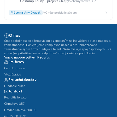
Gestamp Louny - projekt GK3
|
Velemyšleves, CZ
Práce na plný úvazek
O túto pozíciu je záujem!
O nás
Sme spoločnosť so silnou víziou a zameraním na inovácie v oblasti náboru a
zamestnanosti. Poskytujeme komplexné riešenia pre uchádzačov o
zamestnanie aj pre firmy hľadajúce talent. Naša misia je spojiť správnych ľudí
s pravými príležitosťami a podporovať rozvoj kariéry a podnikania.
Viac o nábore softvéri Recruitis
Pre firmy
Cenník inzercie
Vložiť prácu
Pre uchádzačov
Hľadanie práce
Kontakt
Recruitis.io s.r.o.
Chmelová 357
Hradec Králové 500 03
ičo: 27 50 83 91